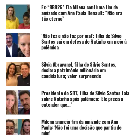
uma grande honra representar uma das camisas mais
Ex-“BBB26” Tia Milena confirma fim de
importantes da história do futebol mundial. O Santos
amizade com Ana Paula Renault: “Não era
terá sempre um torcedor a mais”, escreveu.
tão eterno”
Quem também se despediu foi Billal Brahimi. A rescisão
do atacante franco-argelino foi registrada no BID da
‘Não fez e não faz por mal’: filha de Silvio
Santos sai em defesa de Ratinho em meio à
CBF após uma passagem discreta. Contratado para
polêmica
reforçar o elenco, ele entrou em campo por apenas 26
minutos, em uma partida contra o Red Bull Bragantino
pelo Campeonato Brasileiro do ano passado. Depois, foi
Silvia Abravanel, filha de Silvio Santos,
declara patrimônio milionário em
emprestado ao Estrela da Amadora e não voltou a atuar
candidatura; valor surpreende
pelo Santos.
Já Lautaro Díaz foi liberado para retornar ao Cruzeiro
Presidente do SBT, filha de Silvio Santos fala
sobre Ratinho após polêmica: ‘Ele precisa
Esporte Clube, que encaminhou seu empréstimo ao
entender que…’
Racing Club. O atacante disputou 34 partidas pelo
Santos, marcou quatro gols e deu duas assistências. A
diretoria santista decidiu não exercer a opção de compra
Milena anuncia fim da amizade com Ana
Paula: ‘Não foi uma decisão que partiu de
prevista em contrato.
mim’