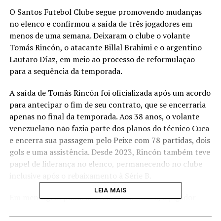
O Santos Futebol Clube segue promovendo mudanças
no elenco e confirmou a saída de três jogadores em
menos de uma semana. Deixaram o clube o volante
Tomás Rincón, o atacante Billal Brahimi e o argentino
Lautaro Díaz, em meio ao processo de reformulação
para a sequência da temporada.
A saída de Tomás Rincón foi oficializada após um acordo
para antecipar o fim de seu contrato, que se encerraria
apenas no final da temporada. Aos 38 anos, o volante
venezuelano não fazia parte dos planos do técnico Cuca
e encerra sua passagem pelo Peixe com 78 partidas, dois
gols e uma assistência. Desde 2023, Rincón também teve
papel de liderança no elenco, permanecendo no clube
inclusive após o rebaixamento à Série B.
LEIA MAIS
Em mensagem publicada nas redes sociais, o jogador
agradeceu ao Santos e à torcida pela oportunidade. “Foi