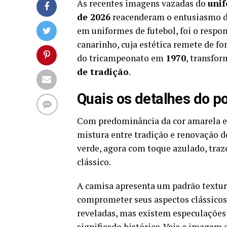
As recentes imagens vazadas do
unif
de 2026
reacenderam o entusiasmo do
em uniformes de futebol, foi o respo
canarinho, cuja estética remete de fo
do tricampeonato em
1970
, transfo
de tradição
.
Quais os detalhes do p
Com predominância da cor amarela e 
mistura entre tradição e renovação do
verde, agora com toque azulado, traz
clássico.
A camisa apresenta um padrão textur
comprometer seus aspectos clássicos
reveladas, mas existem especulações
significado histórico. Veja a imagem