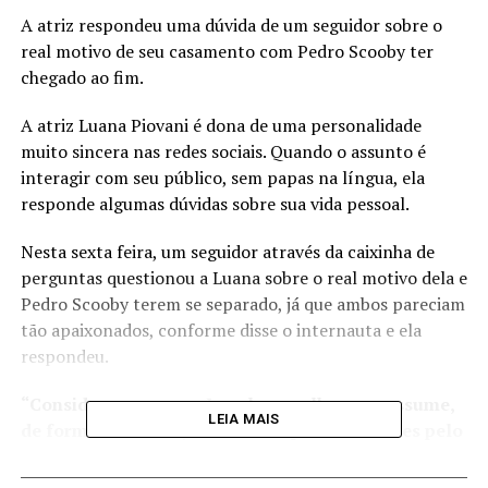
A atriz respondeu uma dúvida de um seguidor sobre o
real motivo de seu casamento com Pedro Scooby ter
chegado ao fim.
A atriz Luana Piovani é dona de uma personalidade
muito sincera nas redes sociais. Quando o assunto é
interagir com seu público, sem papas na língua, ela
responde algumas dúvidas sobre sua vida pessoal.
Nesta sexta feira, um seguidor através da caixinha de
perguntas questionou a Luana sobre o real motivo dela e
Pedro Scooby terem se separado, já que ambos pareciam
tão apaixonados, conforme disse o internauta e ela
respondeu.
“Considera-se uma mãe solo a mulher que assume,
LEIA MAIS
de forma exclusiva, todas as responsabilidades pelo
filho, sejam elas financeiras ou afetivas. Sendo
assim, é plenamente possível que uma mãe casada