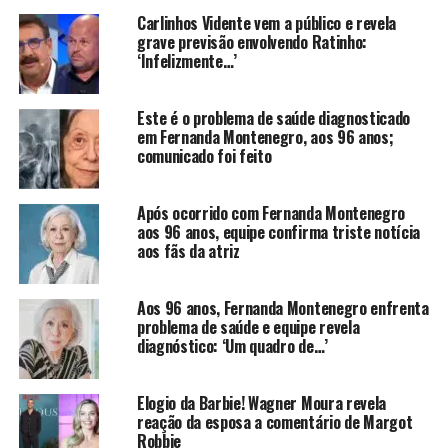
seja considerada uma mãe solo”
, respondeu Luana.
Carlinhos Vidente vem a público e revela
grave previsão envolvendo Ratinho:
‘Infelizmente…’
Este é o problema de saúde diagnosticado
Ver essa foto no Instagram
em Fernanda Montenegro, aos 96 anos;
comunicado foi feito
Após ocorrido com Fernanda Montenegro
aos 96 anos, equipe confirma triste notícia
aos fãs da atriz
Uma publicação compartilhada por Segue a Cami (@segueacami)
O casamento de Luana e Pedro aconteceu em 2013 e
Aos 96 anos, Fernanda Montenegro enfrenta
durou até 2019. Eles tiveram três filhos, Dom, de 12 anos
problema de saúde e equipe revela
e os gêmeos Ben e Liz de 9, que moram com a mãe em
diagnóstico: ‘Um quadro de…’
Portugal.
Elogio da Barbie! Wagner Moura revela
Dom resolveu vir para o Brasil morar com o pai, a
reação da esposa a comentário de Margot
madrasta Cíntia Dicker e a irmã caçula Aurora. Segundo
Robbie