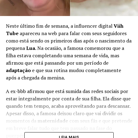
Neste último fim de semana, a influencer digital
Viih
Tube
apareceu na web para falar com seus seguidores
como está sendo os primeiros dias após o nascimento da
pequena
Lua
. Na ocasião, a famosa comemorou que a
filha estava completando uma semana de vida, mas
afirmou que está passando por um período de
adaptação
e que sua rotina mudou completamente
após a chegada da menina.
A ex-bbb afirmou que está sumida das redes sociais por
estar integralmente por conta de sua filha. Ela disse que
quando tem tempo, acaba aproveitando para descansar.
Apesar disso, a famosa deixou claro que vai dividir os
momentos da
maternidade
com seus fãs e que pretende
em breve falar tudo que tem passado na fase do
puerpério.
LEIA MAIS