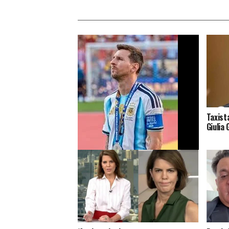
Taxist
Giulia
Plano para atacar Messi durante a
Copa do Mundo teria sido
descoberto nos EUA – Terra Brasil
Notícias