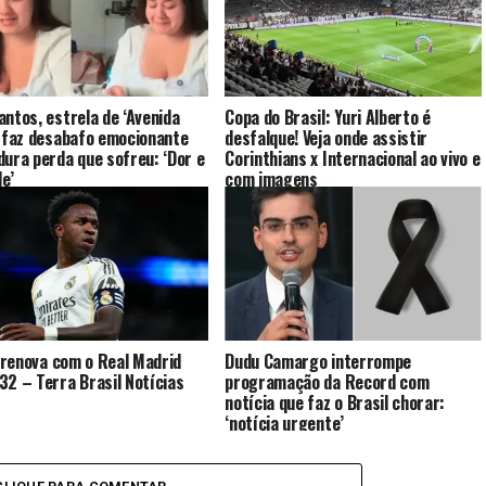
antos, estrela de ‘Avenida
Copa do Brasil: Yuri Alberto é
’ faz desabafo emocionante
desfalque! Veja onde assistir
dura perda que sofreu: ‘Dor e
Corinthians x Internacional ao vivo e
e’
com imagens
r. renova com o Real Madrid
Dudu Camargo interrompe
32 – Terra Brasil Notícias
programação da Record com
notícia que faz o Brasil chorar:
‘notícia urgente’