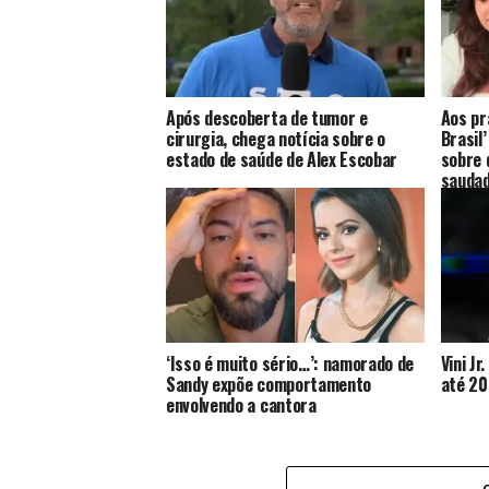
Após descoberta de tumor e
Aos pr
cirurgia, chega notícia sobre o
Brasil
estado de saúde de Alex Escobar
sobre 
saudad
‘Isso é muito sério…’: namorado de
Vini J
Sandy expõe comportamento
até 20
envolvendo a cantora