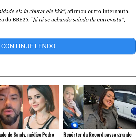
idade ela ia chutar ele kkk”
, afirmou outro internauta,
eã do BBB25.
“Já tá se achando saindo da entrevista”
,
CONTINUE LENDO
do de Sandy, médico Pedro
Repórter da Record passa grande