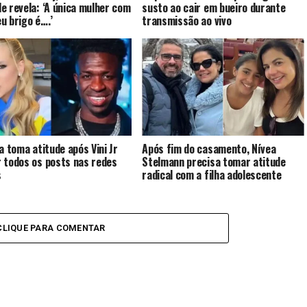
e revela: ‘A única mulher com
susto ao cair em bueiro durante
u brigo é….’
transmissão ao vivo
ia toma atitude após Vini Jr
Após fim do casamento, Nívea
 todos os posts nas redes
Stelmann precisa tomar atitude
s
radical com a filha adolescente
CLIQUE PARA COMENTAR