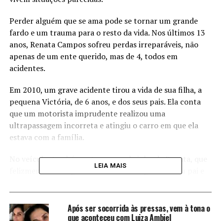
Perder alguém que se ama pode se tornar um grande
fardo e um trauma para o resto da vida. Nos últimos 13
anos, Renata Campos sofreu perdas irreparáveis, não
apenas de um ente querido, mas de 4, todos em
acidentes.
Em 2010, um grave acidente tirou a vida de sua filha, a
pequena Victória, de 6 anos, e dos seus pais. Ela conta
que um motorista imprudente realizou uma
ultrapassagem incorreta e atingiu o carro em que ela
estava com a família.
No veículo, também estava um sobrinho de Renata, que
LEIA MAIS
felizmente conseguiu sobreviver à tragédia: “Meu pai e
minha mãe morreram na hora, foi muito abrupto. Minha
filha ainda ficou uns 20 minutos viva, sem socorro. E
meu sobrinho sobreviveu também”, relembra a mulher.
Após ser socorrida às pressas, vem à tona o
que aconteceu com Luiza Ambiel