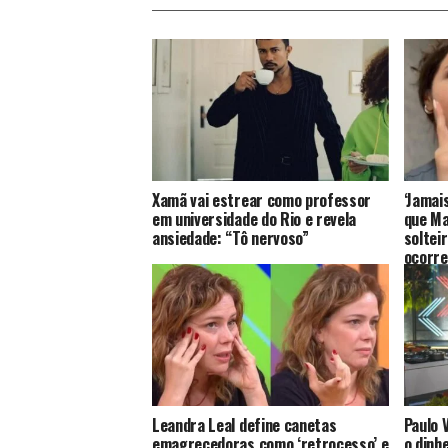
Xamã vai estrear como professor
‘Jamais
em universidade do Rio e revela
que Ma
ansiedade: “Tô nervoso”
soltei
ocorre
Leandra Leal define canetas
Paulo 
emagrecedoras como ‘retrocesso’ e
o dinh