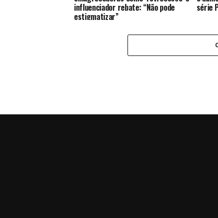
influenciador rebate: “Não pode
série 
estigmatizar”