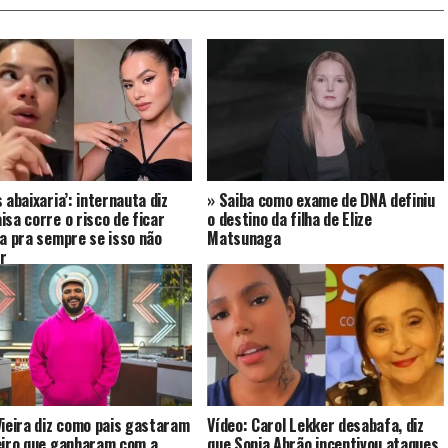
 abaixaria’: internauta diz
» Saiba como exame de DNA definiu
isa corre o risco de ficar
o destino da filha de Elize
ra pra sempre se isso não
Matsunaga
r
Vieira diz como pais gastaram
Vídeo: Carol Lekker desabafa, diz
eiro que ganharam com a
que Sonia Abrão incentivou ataques