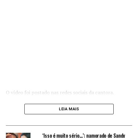
O vídeo foi postado nas redes sociais da cantora.
LEIA MAIS
Os ‘ pombinhos’ Lexa e Ricardo Vianna compartilham
um pouco com o público dos momentos felizes que
‘Isso é muito sério…’: namorado de Sandy