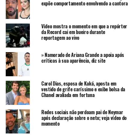
expõe comportamento envolvendo a cantora
estão vivendo juntos desde o início do romance
divulgado no perfil da cantora no início de novembro.
Nesta quarta feira, 6 de dezembro, a cantora mostrou
Vídeo mostra o momento em que a repórter
um momento entre eles em que Ricardo estaria fazendo
da Record cai em bueiro durante
reportagem ao vivo
massagem na cantora para o alívio do inchaço.
“
Vou tirar todo inchaço do rosto. Não vai ter mais
» Namorado de Ariana Grande a apoia após
olheira, a pele vai ficar igual a um pêssego…. Com
críticas à sua aparência, diz site
uma pele de pêssego, brilhosa, essa mulher linda
“,
relatou o autor da massagem.
Carol Dias, esposa de Kaká, aposta em
Video
(clique aqui)
vestido de grife caríssimo e exibe bolsa da
Chanel avaliada em fortuna
Os dois também compartilharam momentos românticos
feitos em uma viagem ao Jalapão. Ela reuniu fotos e
Redes sociais não perdoam pai de Neymar
vídeos para postar com uma legenda apaixonada
após declaração sobre o neto; veja vídeo do
dedicada ao amado.
momento