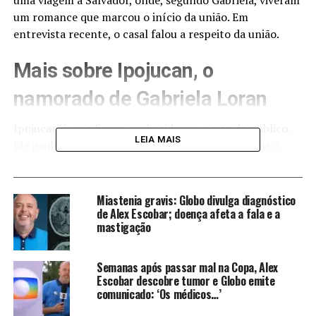
uma viagem a Salvador, onde, segundo Gabriela, viveram
um romance que marcou o início da união. Em
entrevista recente, o casal falou a respeito da união.
Mais sobre Ipojucan, o
namorado de Gabriela Loran
Ipojucan é uma figura conhecida por parte do público.
LEIA MAIS
Ele ganhou projeção nacional em 2022 ao integrar o
elenco do No Limite, reality show da Globo, no qual se
destacou até alcançar o segundo lugar da temporada.
Foi também nesse período que ele tornou pública sua
Miastenia gravis: Globo divulga diagnóstico
bissexualidade. Além da TV, Ipojucan acumula carreira
de Alex Escobar; doença afeta a fala e a
mastigação
consolidada como artista circense e criador de
conteúdo, com mais de 200 mil seguidores nas redes
sociais.
Semanas após passar mal na Copa, Alex
Escobar descobre tumor e Globo emite
comunicado: ‘Os médicos…’