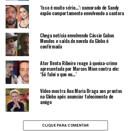
Recentemente, Ipojucan participou do folhetim Dona de
‘Isso é muito sério…’: namorado de Sandy
Mim, escrito por Rosane Svartman e dirigido por Allan
expõe comportamento envolvendo a cantora
Fiterman. Nas redes sociais, costuma dividir momentos
de sua rotina, dicas de culinária, vídeos de bem-estar e
registros ao lado de Gabriela, com quem vive um
Chega notícia envolvendo Cássio Gabus
relacionamento marcado por parceria e rotina
Mendes e saída de novela da Globo é
compartilhada, inclusive na produção de vídeos para o
confirmada
Instagram.
Ator Bento Ribeiro reage à queixa-crime
apresentada por Marcos Mion contra ele:
‘Só falei o que eu…’
Gabriela Loran e Ipojuca
Vídeo mostra Ana Maria Braga aos prantos
falaram sobre o namoro
na Globo após anunciar falecimento de
amigo
Em entrevista ao gshow, Gabriela relembrou um episódio
que simboliza o carinho do namorado. Após achar que
Ipojucan havia sumido ao sair para encontrar uma
amiga, descobriu que ele preparava uma surpresa e
CLIQUE PARA COMENTAR